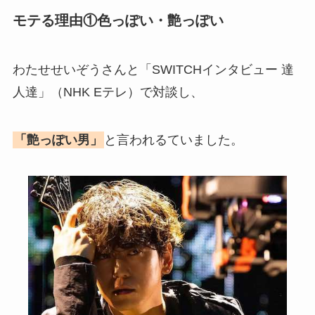
モテる理由①
色っぽい・艶っぽい
わたせせいぞうさんと「SWITCHインタビュー 達
人達」（NHK Eテレ）で対談し、
「艶っぽい男」
と言われるていました。