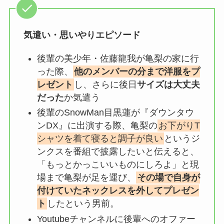
気遣い・思いやりエピソード
後輩の美少年・佐藤龍我が亀梨の家に行
った際、
他のメンバーの分まで洋服をプ
レゼント
し、さらに後日
サイズは大丈夫
だった
か気遣う
後輩のSnowMan目黒蓮が『ダウンタウ
ンDX』に出演する際、亀梨の
お下がりT
シャツを着て寝ると調子が良い
というジ
ンクスを番組で披露したいと伝えると、
「もっとかっこいいものにしろよ」と現
場まで亀梨が足を運び、
その場で自身が
付けていたネックレスを外してプレゼン
ト
したという男前。
Youtubeチャンネルに後輩へのオファー