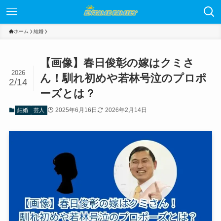
ホーム
結婚
【画像】春日俊彰の嫁はクミさ
2026
ん！馴れ初めや若林号泣のプロポ
2/14
ーズとは？
2025年6月16日
2026年2月14日
結婚
芸人