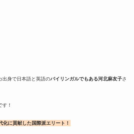
カ出身で日本語と英語の
バイリンガルでもある河北麻友子
さ
です！
代化に貢献した国際派エリート！