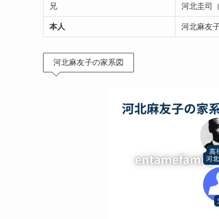
兄
河北圭司（
本人
河北麻友
河北麻友子の家系図