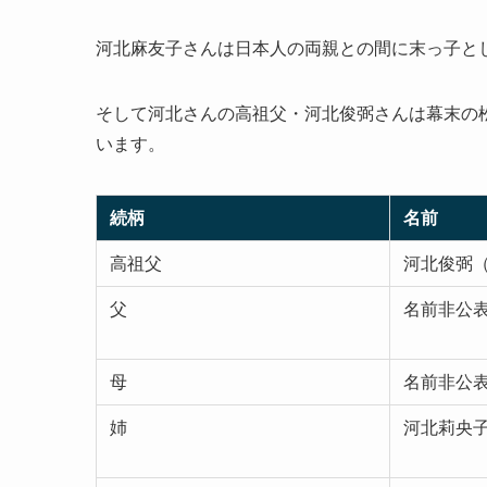
河北麻友子さんは日本人の両親との間に末っ子と
そして河北さんの高祖父・河北俊弼さんは幕末の
います。
続柄
名前
高祖父
河北俊弼
父
名前非公
母
名前非公
姉
河北莉央子