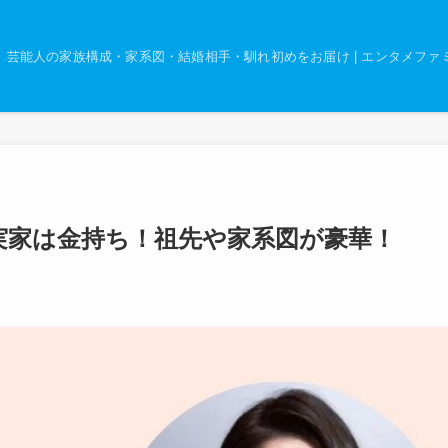
芸能人の家族構成・家系図・結婚相手・馴れ初めをお届け | エンタメファ
実家は金持ち！祖先や家系図が豪華！