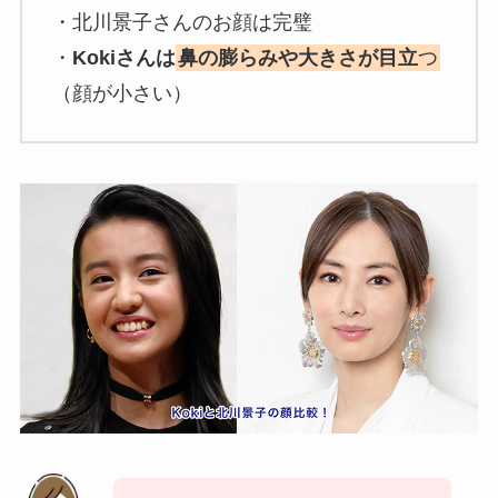
・北川景子さんのお顔は完璧
・
Kokiさんは
鼻の膨らみや大きさが目立
つ
（顔が小さい）