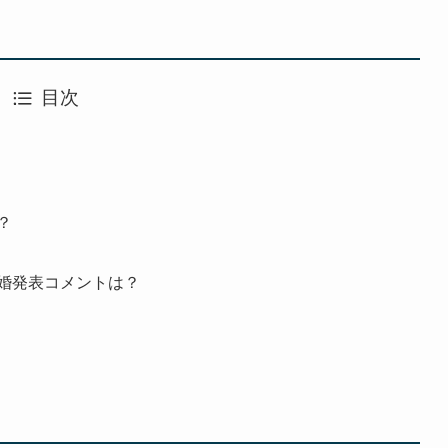
目次
？
婚発表コメントは？