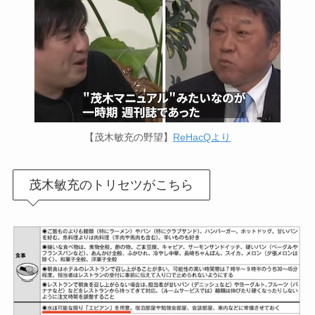
【茂木敏充の野望】
ReHacQより
茂木敏充のトリセツがこちら