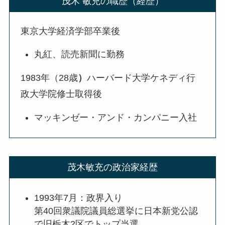
茂木 敏充の職歴（経歴）
東京大学経済学部卒業後
丸紅、読売新聞に勤務
1983年（28歳
）
ハーバード大学ケネディ行
政大学院修士取得後
マッキンゼー・アンド・カンパニー入社
茂木敏充の政治家経歴
1993年7月：政界入り
第40回衆議院議員総選挙に日本新党公認
で旧栃木2区でトップ当選