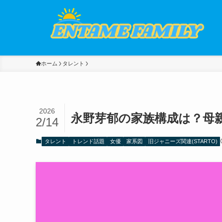
ホーム
タレント
2026
永野芽郁の家族構成は？母
2/14
タレント
トレンド話題
女優
家系図
旧ジャニーズ関連(STARTO)