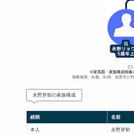
(
※家系図・家族構成画像
無断複製、転載、転用、改変等が
永野芽郁の家族構成
続柄
名前
本人
永野芽郁