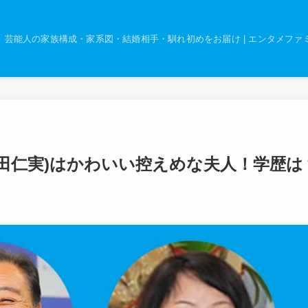
芸能人の家族構成・家系図・結婚相手・馴れ初めをお届け | エンタメファ
田仁実)はかわいい控えめな夫人！学歴は