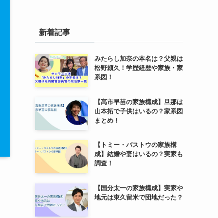
新着記事
みたらし加奈の本名は？父親は
松野頼久！学歴経歴や家族・家
系図！
【高市早苗の家族構成】旦那は
山本拓で子供はいるの？家系図
まとめ！
【トミー・バストウの家族構
成】結婚や妻はいるの？実家も
調査！
【国分太一の家族構成】実家や
地元は東久留米で団地だった？