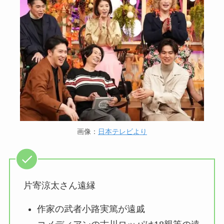
画像：
日本テレビより
片寄涼太さん遠縁
作家の武者小路実篤が遠戚