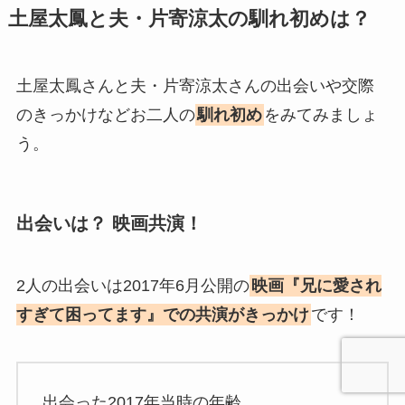
土屋太鳳
と夫・
片寄涼太
の馴れ初めは？
土屋太鳳さんと夫・片寄涼太さんの出会いや交際
のきっかけなどお二人の
馴れ初め
をみてみましょ
う。
出会いは？ 映画共演！
2人の出会いは2017年6月公開の
映画『兄に愛され
すぎて困ってます』での共演がきっかけ
です！
出会った2017年当時の年齢