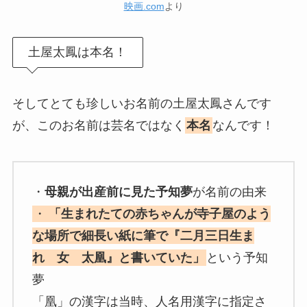
映画.com
より
土屋太鳳は本名！
そしてとても珍しいお名前の土屋太鳳さんです
が、このお名前は芸名ではなく
本名
なんです！
・
母親が出産前に見た予知夢
が名前の由来
・
「生まれたての赤ちゃんが寺子屋のよう
な場所で細長い紙に筆で『二月三日生ま
れ 女 太凰』と書いていた」
という予知
夢
「凰」の漢字は当時、人名用漢字に指定さ