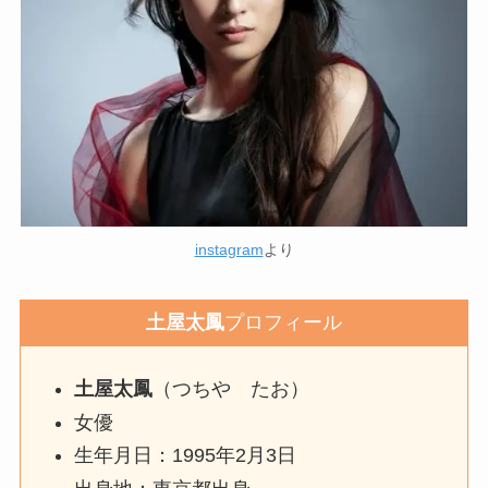
instagram
より
土屋太鳳
プロフィール
土屋太鳳
（つちや たお）
女優
生年月日：1995年2月3日