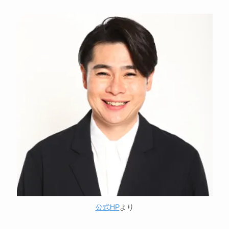
公式
HP
より