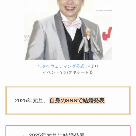
ワタベウェディング公式HP
より
イベントでのタキシード姿
2025年元旦、
自身のSNSで結婚発表
2025年元旦に結婚発表