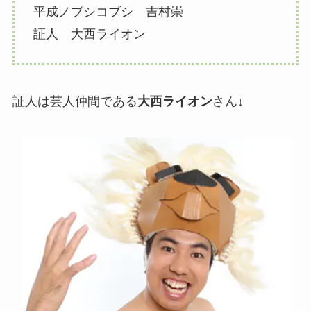
平成ノブシコブシ 吉村崇
証人 大西ライオン
証人は芸人仲間である
大西ライオン
さん↓