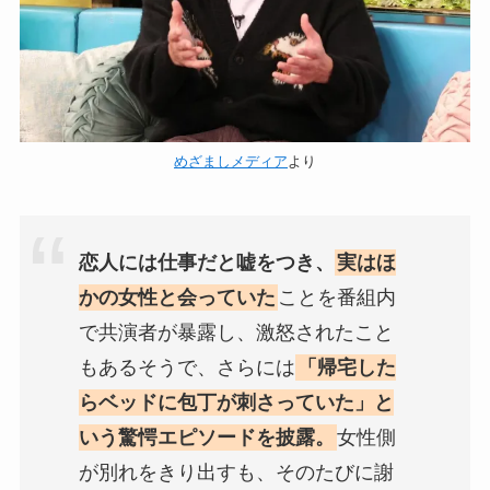
めざましメディア
より
恋人には仕事だと嘘をつき、
実はほ
かの女性と会っていた
ことを番組内
で共演者が暴露し、激怒されたこと
もあるそうで、さらには
「帰宅した
らベッドに包丁が刺さっていた」と
いう驚愕エピソードを披露。
女性側
が別れをきり出すも、そのたびに謝