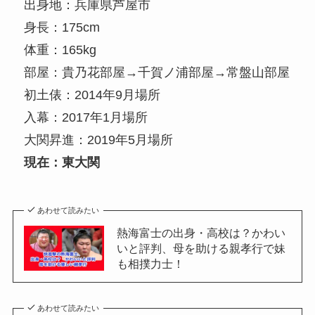
出身地：兵庫県芦屋市
身長：175cm
体重：165kg
部屋：貴乃花部屋→千賀ノ浦部屋→常盤山部屋
初土俵：2014年9月場所
入幕：2017年1月場所
大関昇進：2019年5月場所
現在：東大関
あわせて読みたい
熱海富士の出身・高校は？かわい
いと評判、母を助ける親孝行で妹
も相撲力士！
あわせて読みたい