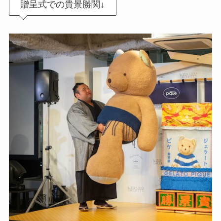
贈呈式での貴景勝関↓