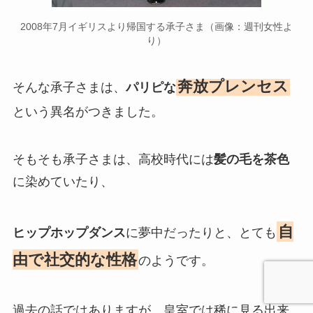
2008年7月イギリスより帰国する承子さま（画像：週刊女性よ
り）
奔放プレンセス
そんな承子さまは、
パリピな
という異名がつきました。
そもそも承子さまは、高校時代には
髪の毛を茶色
に染めていたり、
自
ヒップホップダンス
に夢中だったりと、とても
由で社交的な性格
のようです。
過去の話ではありますが、皇室では稀に見る出来