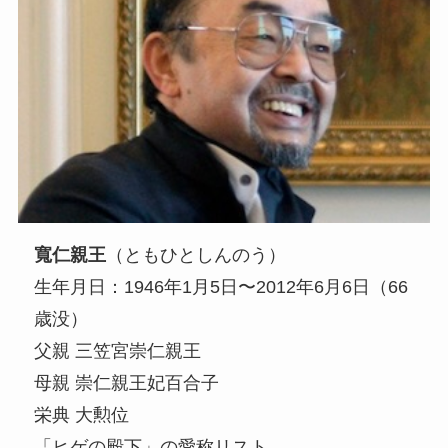
寬仁親王
（ともひとしんのう）
生年月日：1946年1月5日〜2012年6月6日（66
歳没）
父親 三笠宮崇仁親王
母親 崇仁親王妃百合子
栄典 大勲位
「ヒゲの殿下」の愛称リスト