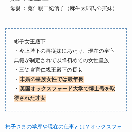
母親 ：寬仁親王妃信子（麻生太郎氏の実妹）
彬子女王殿下
・今上陛下の再従妹にあたり、現在の皇室
典範が制定されて以降初めての女性皇族
・三笠宮寬仁親王殿下の長女
・
未婚の皇族女性では最年長
・
英国オックスフォード大学で博士号を取
得された才女
彬子さまの学歴や現在の仕事とは？オックスフォ