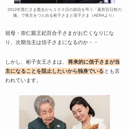
2012年寛仁さま薨去から１００日の節目を弔う「墓所百日祭の
儀」で喪主をつとめる彬子さまと瑶子さま（AERAより）
祖母・崇仁親王妃百合子さまがお亡くなりにな
り、次期当主は信子さまになるのか・・
しかし、彬子女王さまは、
将来的に信子さまが当
主になることを阻止したいから独身でいる
とも言
われています。