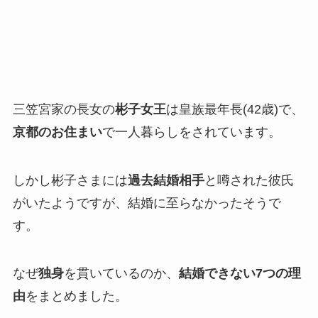
三笠宮家の長女の
彬子女王
は皇族最年長(42歳)で、
京都のお住まい
で一人暮らしをされています。
しかし彬子さまには
過去結婚相手
と噂された彼氏
がいたようですが、結婚に至らなかったそうで
す。
なぜ
独身
を貫いているのか、
結婚できない7つの理
由
をまとめました。