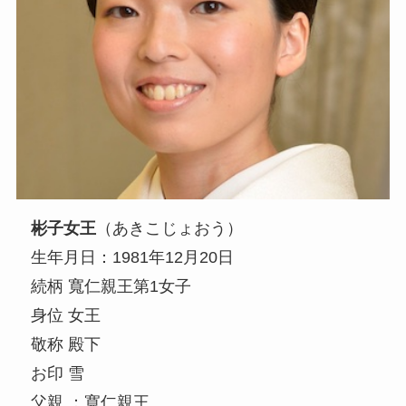
彬子女王
（あきこじょおう）
生年月日：1981年12月20日
続柄 寬仁親王第1女子
身位 女王
敬称 殿下
お印 雪
父親 ：寬仁親王